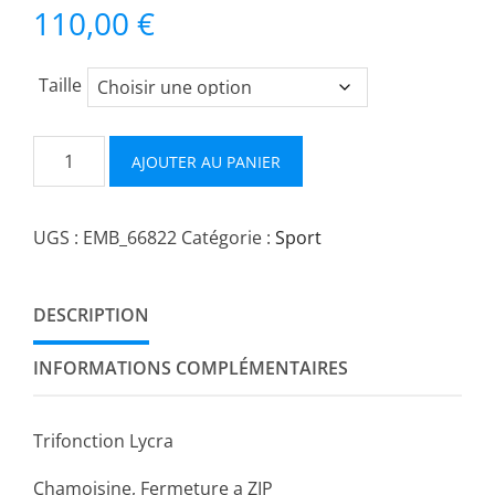
110,00
€
Taille
quantité
AJOUTER AU PANIER
de
Trifonction
UGS :
EMB_66822
Catégorie :
Sport
Embrunman
Homme
DESCRIPTION
INFORMATIONS COMPLÉMENTAIRES
Trifonction Lycra
Chamoisine, Fermeture a ZIP