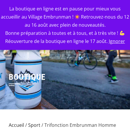
Skip
EMBRUNMAN
La boutique en ligne est en pause pour mieux vous
to
accueillir au Village Embrunman !
Retrouvez-nous du 12
Le Mythe : l'épreuve, le souvenir, le style.
content
au 16 août avec plein de nouveautés.
Bonne préparation à toutes et à tous, et à très vite !
Réouverture de la boutique en ligne le 17 août.
Ignorer
BOUTIQUE
Accueil
/
Sport
/ Trifonction Embrunman Homme