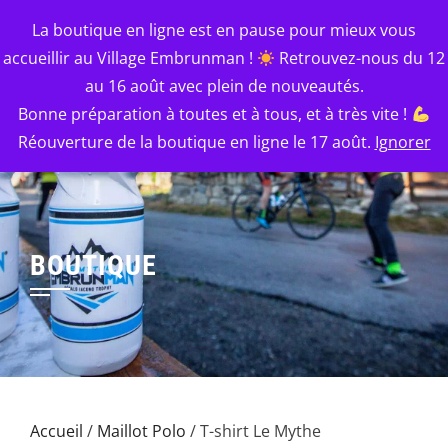
Skip
EMBRUNMAN
La boutique en ligne est en pause pour mieux vous
to
accueillir au Village Embrunman !
Retrouvez-nous du 12
Le Mythe : l'épreuve, le souvenir, le style.
content
au 16 août avec plein de nouveautés.
Bonne préparation à toutes et à tous, et à très vite !
Réouverture de la boutique en ligne le 17 août.
Ignorer
BOUTIQUE
Accueil
/
Maillot Polo
/ T-shirt Le Mythe