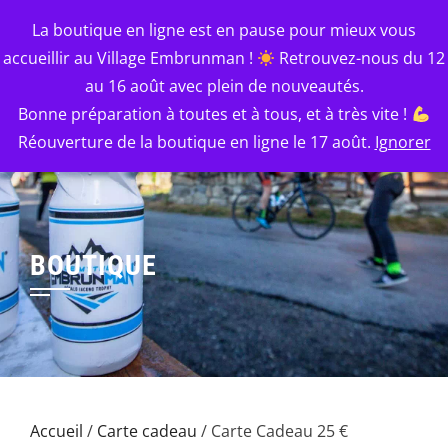
Skip
EMBRUNMAN
La boutique en ligne est en pause pour mieux vous
to
accueillir au Village Embrunman !
Retrouvez-nous du 12
Le Mythe : l'épreuve, le souvenir, le style.
content
au 16 août avec plein de nouveautés.
Bonne préparation à toutes et à tous, et à très vite !
Réouverture de la boutique en ligne le 17 août.
Ignorer
BOUTIQUE
Accueil
/
Carte cadeau
/ Carte Cadeau 25 €